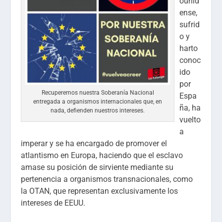
ounid
ense,
sufrid
o y
harto
conoc
ido
por
Recuperemos nuestra Soberanía Nacional
Espa
entregada a organismos internacionales que, en
ña, ha
nada, defienden nuestros intereses.
vuelto
a
imperar y se ha encargado de promover el
atlantismo en Europa, haciendo que el esclavo
amase su posición de sirviente mediante su
pertenencia a organismos transnacionales, como
la OTAN, que representan exclusivamente los
intereses de EEUU.