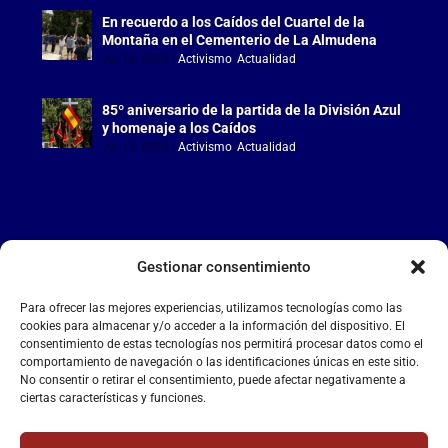
En recuerdo a los Caídos del Cuartel de la
Montaña en el Cementerio de La Almudena
Jul 18, 2026
|
Activismo
,
Actualidad
85º aniversario de la partida de la División Azul
y homenaje a los Caídos
Jul 15, 2026
|
Activismo
,
Actualidad
Gestionar consentimiento
LA FALANGE
Para ofrecer las mejores experiencias, utilizamos tecnologías como las
Reproductor
cookies para almacenar y/o acceder a la información del dispositivo. El
de
consentimiento de estas tecnologías nos permitirá procesar datos como el
comportamiento de navegación o las identificaciones únicas en este sitio.
vídeo
No consentir o retirar el consentimiento, puede afectar negativamente a
ciertas características y funciones.