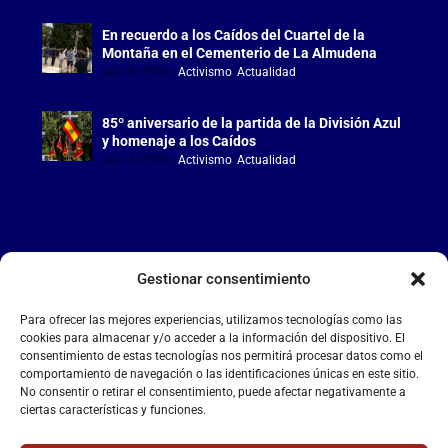
En recuerdo a los Caídos del Cuartel de la
Montaña en el Cementerio de La Almudena
Jul 18, 2026
|
Activismo
,
Actualidad
85º aniversario de la partida de la División Azul
y homenaje a los Caídos
Jul 15, 2026
|
Activismo
,
Actualidad
Gestionar consentimiento
LA FALANGE
Para ofrecer las mejores experiencias, utilizamos tecnologías como las
Reproductor
cookies para almacenar y/o acceder a la información del dispositivo. El
de
consentimiento de estas tecnologías nos permitirá procesar datos como el
comportamiento de navegación o las identificaciones únicas en este sitio.
vídeo
No consentir o retirar el consentimiento, puede afectar negativamente a
ciertas características y funciones.