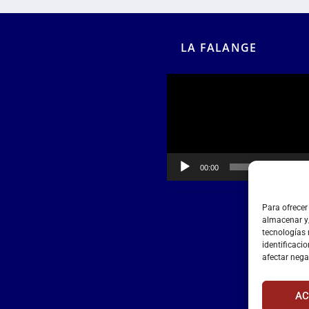
LA FALANGE
Reproductor
de
vídeo
00:00
00:55
Para ofrecer
almacenar y/
tecnologías
identificacio
afectar nega
AC