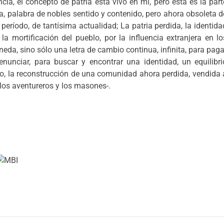
a, el concepto de patria está vivo en mí, pero ésta es la part
, palabra de nobles sentido y contenido, pero ahora obsoleta d
ríodo, de tantísima actualidad; La patria perdida, la identida
 la mortificación del pueblo, por la influencia extranjera en lo
da, sino sólo una letra de cambio continua, infinita, para paga
unciar, para buscar y encontrar una identidad, un equilibri
lo, la reconstrucción de una comunidad ahora perdida, vendida 
 los aventureros y los masones-.