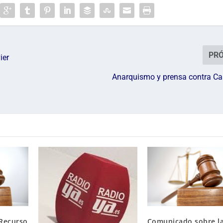
PR
ier
Anarquismo y prensa contra C
 Recurso
Comunicado sobre l