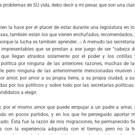
los problemas de SU vida, debo decir a mi pesar, que son una clar
en la hace por el placer de estar durante una legislatura en lo
osas, también están los que vienen enchufados, recomendados, 
porque la lucha es también aprender…-; A menudo las secretaría
 impresentables que se prestan a ese juego de ser “cabeza d
que llegan atraídos solamente por el poder y los cotillas 
política por ninguna de las anteriores razones, muchas de la
ble pero ninguna de las anteriormente mencionadas mueven 
or amor, por amor a su propia tierra, a su propia ciudad, a su
as por los políticos y sobre todo por las secretarías políticas
ndidatos a elegir.
or, por el mismo amor que puede empujar a un padre a amar, 
tado en pocos partidos, y en los que he perseguido aportar m
nado. Ésta fue la razón de mis migraciones, he permanecido fie
a con la experiencia adquirida con el tiempo, pero no la h