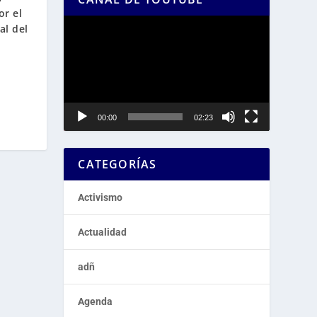
or el
Reproductor
al del
de
vídeo
00:00
02:23
CATEGORÍAS
Activismo
Actualidad
adñ
Agenda