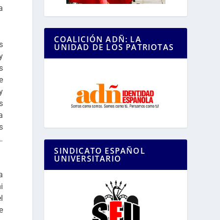
a
COALICIÓN ADÑ: LA
s
UNIDAD DE LOS PATRIOTAS
y
s
e
y
s
a
s
…
SINDICATO ESPAÑOL
UNIVERSITARIO
a
i
l
e