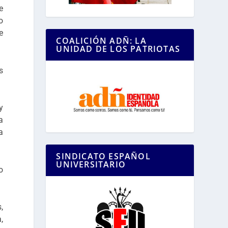
e
o
e
COALICIÓN ADÑ: LA
UNIDAD DE LOS PATRIOTAS
s
y
a
a
SINDICATO ESPAÑOL
UNIVERSITARIO
o
,
,