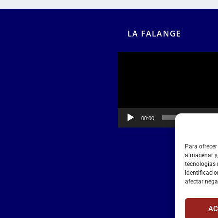
LA FALANGE
Reproductor
de
vídeo
00:00
00:55
Para ofrecer
almacenar y/
tecnologías
identificacio
afectar nega
AC