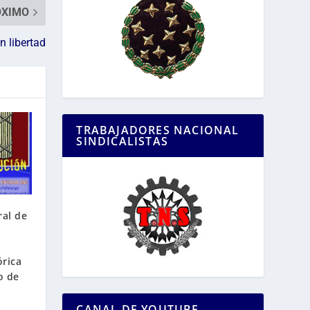
ÓXIMO
n libertad
TRABAJADORES NACIONAL
SINDICALISTAS
ral de
órica
o de
CANAL DE YOUTUBE