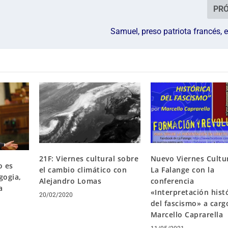
PR
Samuel, preso patriota francés, e
21F: Viernes cultural sobre
Nuevo Viernes Cultu
o es
el cambio climático con
La Falange con la
gogia,
Alejandro Lomas
conferencia
a
«Interpretación hist
20/02/2020
del fascismo» a carg
Marcello Caprarella