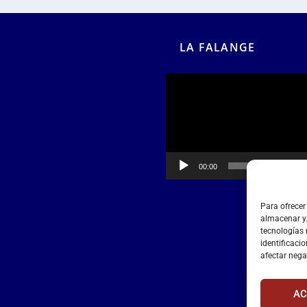
LA FALANGE
Reproductor
de
vídeo
00:00
00:55
Para ofrecer
almacenar y/
tecnologías
identificacio
afectar nega
AC