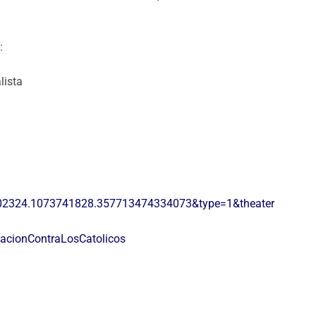
:
02324.1073741828.357713474334073&type=1&theater
acionContraLosCatolicos