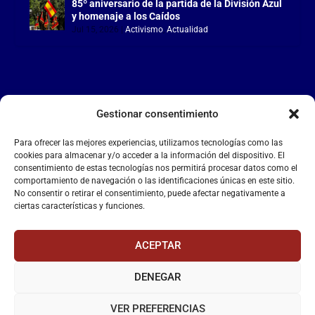
85º aniversario de la partida de la División Azul
y homenaje a los Caídos
Jul 15, 2026
|
Activismo
,
Actualidad
Gestionar consentimiento
LA FALANGE
Para ofrecer las mejores experiencias, utilizamos tecnologías como las
Reproductor
cookies para almacenar y/o acceder a la información del dispositivo. El
de
consentimiento de estas tecnologías nos permitirá procesar datos como el
comportamiento de navegación o las identificaciones únicas en este sitio.
vídeo
No consentir o retirar el consentimiento, puede afectar negativamente a
ciertas características y funciones.
ACEPTAR
DENEGAR
00:00
00:55
VER PREFERENCIAS