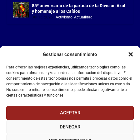
85º aniversario de la partida de la División Azul
y homenaje a los Caídos
Jul 15, 2026
|
Activismo
,
Actualidad
Gestionar consentimiento
LA FALANGE
Para ofrecer las mejores experiencias, utilizamos tecnologías como las
Reproductor
cookies para almacenar y/o acceder a la información del dispositivo. El
de
consentimiento de estas tecnologías nos permitirá procesar datos como el
comportamiento de navegación o las identificaciones únicas en este sitio.
vídeo
No consentir o retirar el consentimiento, puede afectar negativamente a
ciertas características y funciones.
ACEPTAR
DENEGAR
00:00
00:55