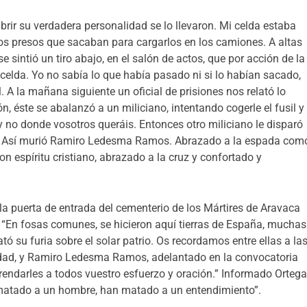
brir su verdadera personalidad se lo llevaron. Mi celda estaba
os presos que sacaban para cargarlos en los camiones. A altas
e sintió un tiro abajo, en el salón de actos, que por acción de la
 celda. Yo no sabía lo que había pasado ni si lo habían sacado,
l. A la mañana siguiente un oficial de prisiones nos relató lo
n, éste se abalanzó a un miliciano, intentando cogerle el fusil y
y no donde vosotros queráis. Entonces otro miliciano le disparó
to. Así murió Ramiro Ledesma Ramos. Abrazado a la espada com
 espíritu cristiano, abrazado a la cruz y confortado y
 la puerta de entrada del cementerio de los Mártires de Aravaca
: “En fosas comunes, se hicieron aquí tierras de España, muchas
ó su furia sobre el solar patrio. Os recordamos entre ellas a la
idad, y Ramiro Ledesma Ramos, adelantado en la convocatoria
rendarles a todos vuestro esfuerzo y oración.” Informado Orteg
 matado a un hombre, han matado a un entendimiento”.