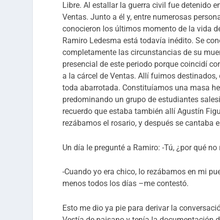
Libre. Al estallar la guerra civil fue detenido
Ventas. Junto a él y, entre numerosas personas
conocieron los últimos momento de la vida de 
Ramiro Ledesma está todavía inédito. Se con
completamente las circunstancias de su muert
presencial de este periodo porque coincidí con
a la cárcel de Ventas. Allí fuimos destinado
toda abarrotada. Constituíamos una masa hete
predominando un grupo de estudiantes salesi
recuerdo que estaba también allí Agustín Fig
rezábamos el rosario, y después se cantaba el
Un día le pregunté a Ramiro: -Tú, ¿por qué no
-Cuando yo era chico, lo rezábamos en mi pue
menos todos los días –me contestó.
Esto me dio ya pie para derivar la conversaci
Vestía de paisano y tenía la documentación d