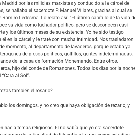
 en Madrid por las milicias marxistas y conducido a la cárcel de
, se hallaba el sacerdote P. Manuel Villares, gracias al cual se
Ramiro Ledesma. Lo relató así: “El último capítulo de la vida d
oce su vida como luchador político, pero se desconocen casi
e y los últimos meses de su existencia. Yo he sido testigo
 él en la cárcel y le traté con mucha intimidad. Nos trasladaron
s, de momento, al departamento de lavaderos, porque estaba ya
rogénea de presos políticos, golfillos, gentes indeterminadas,
anos de la casa de formación Mohernando. Entre otros,
ueroa, hijo del conde de Romanones. Todos los días por la noch
 “Cara al Sol”.
 rezas también el rosario?
blo los domingos, y no creo que haya obligación de rezarlo, y
ón hacia temas religiosos. Él no sabía que yo era sacerdote.
e alumno de la Facultad de Filosofía y Letras, cuyos estudios