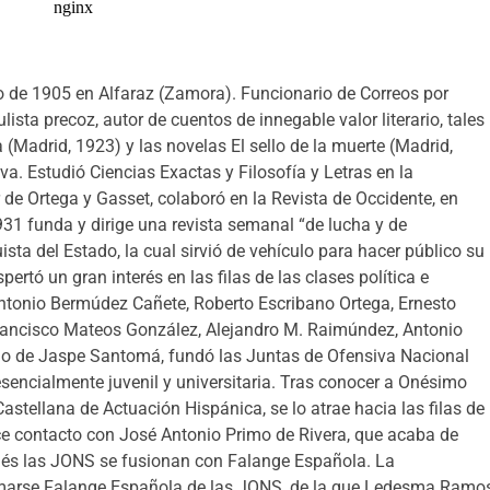
de 1905 en Alfaraz (Zamora). Funcionario de Correos por
lista precoz, autor de cuentos de innegable valor literario, tales
 (Madrid, 1923) y las novelas El sello de la muerte (Madrid,
a. Estudió Ciencias Exactas y Filosofía y Letras en la
de Ortega y Gasset, colaboró en la Revista de Occidente, en
1931 funda y dirige una revista semanal “de lucha y de
ista del Estado, la cual sirvió de vehículo para hacer público su
pertó un gran interés en las filas de las clases política e
Antonio Bermúdez Cañete, Roberto Escribano Ortega, Ernesto
rancisco Mateos González, Alejandro M. Raimúndez, Antonio
do de Jaspe Santomá, fundó las Juntas de Ofensiva Nacional
sencialmente juvenil y universitaria. Tras conocer a Onésimo
astellana de Actuación Hispánica, se lo atrae hacia las filas de
e contacto con José Antonio Primo de Rivera, que acaba de
és las JONS se fusionan con Falange Española. La
llamarse Falange Española de las JONS, de la que Ledesma Ramo