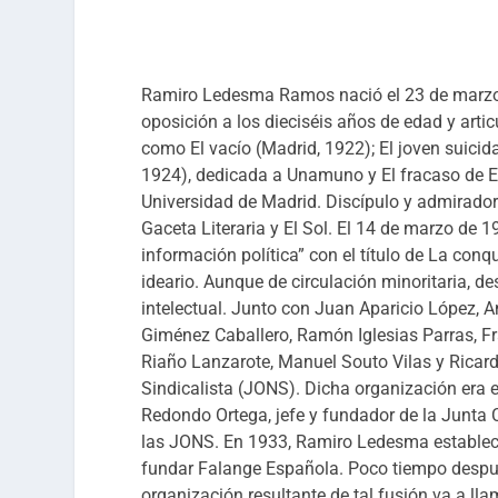
Ramiro Ledesma Ramos nació el 23 de marzo 
oposición a los dieciséis años de edad y articu
como El vacío (Madrid, 1922); El joven suicida
1924), dedicada a Unamuno y El fracaso de Ev
Universidad de Madrid. Discípulo y admirador 
Gaceta Literaria y El Sol. El 14 de marzo de 
información política” con el título de La conqu
ideario. Aunque de circulación minoritaria, des
intelectual. Junto con Juan Aparicio López, 
Giménez Caballero, Ramón Iglesias Parras, F
Riaño Lanzarote, Manuel Souto Vilas y Ricar
Sindicalista (JONS). Dicha organización era e
Redondo Ortega, jefe y fundador de la Junta C
las JONS. En 1933, Ramiro Ledesma establec
fundar Falange Española. Poco tiempo despu
organización resultante de tal fusión va a 