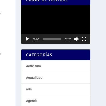
Reproductor
de
e
vídeo
00:00
02:23
e
CATEGORÍAS
Activismo
Actualidad
adñ
Agenda