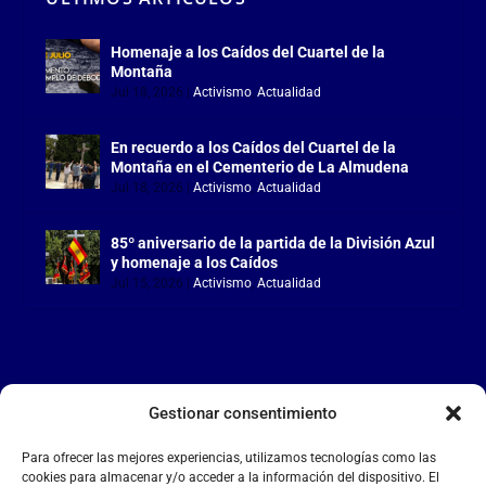
Homenaje a los Caídos del Cuartel de la
Montaña
Jul 18, 2026
|
Activismo
,
Actualidad
En recuerdo a los Caídos del Cuartel de la
Montaña en el Cementerio de La Almudena
Jul 18, 2026
|
Activismo
,
Actualidad
85º aniversario de la partida de la División Azul
y homenaje a los Caídos
Jul 15, 2026
|
Activismo
,
Actualidad
Gestionar consentimiento
LA FALANGE
Para ofrecer las mejores experiencias, utilizamos tecnologías como las
Reproductor
cookies para almacenar y/o acceder a la información del dispositivo. El