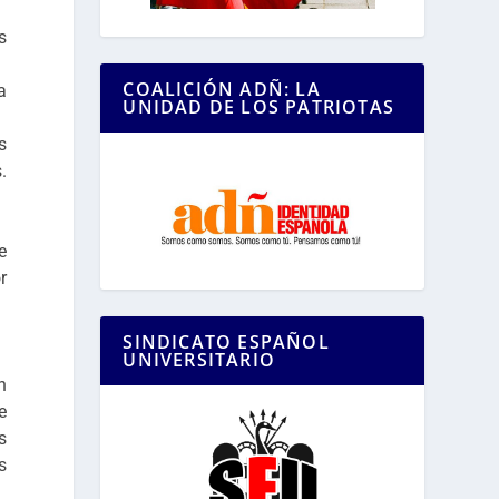
s
COALICIÓN ADÑ: LA
a
UNIDAD DE LOS PATRIOTAS
s
.
e
r
SINDICATO ESPAÑOL
UNIVERSITARIO
n
e
s
s