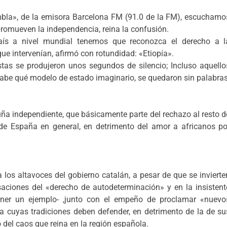
mbla», de la emisora Barcelona FM (91.0 de la FM), escuchamo
promueven la independencia, reina la confusión.
aís a nivel mundial tenemos que reconozca el derecho a l
ue intervenían, afirmó con rotundidad: «Etiopía».
istas se produjeron unos segundos de silencio; Incluso aquello
sabe qué modelo de estado imaginario, se quedaron sin palabras
uña independiente, que básicamente parte del rechazo al resto d
o de España en general, en detrimento del amor a africanos po
 los altavoces del gobierno catalán, a pesar de que se invierte
aciones del «derecho de autodeterminación» y en la insistent
oner un ejemplo- ,junto con el empeño de proclamar «nuevo
 cuyas tradiciones deben defender, en detrimento de la de su
 del caos que reina en la región española.