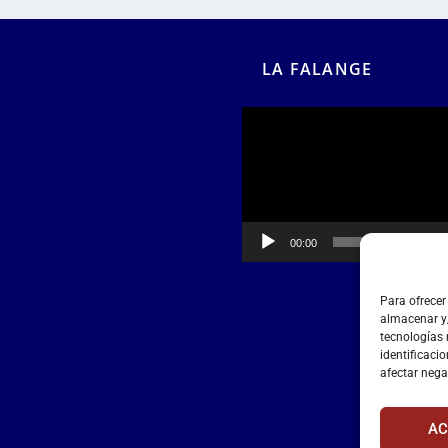
LA FALANGE
Reproductor
de
vídeo
00:00
00:55
Para ofrecer
almacenar y/
tecnologías
identificacio
afectar nega
AC