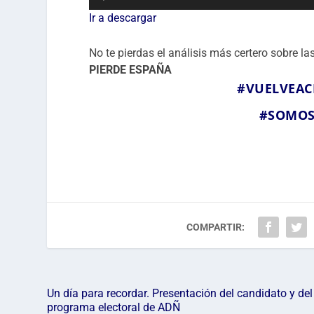
de
Ir a descargar
audio
No te pierdas el análisis más certero sobre l
PIERDE ESPAÑA
#VUELVEAC
#SOMO
COMPARTIR:
Un día para recordar. Presentación del candidato y del
programa electoral de ADÑ