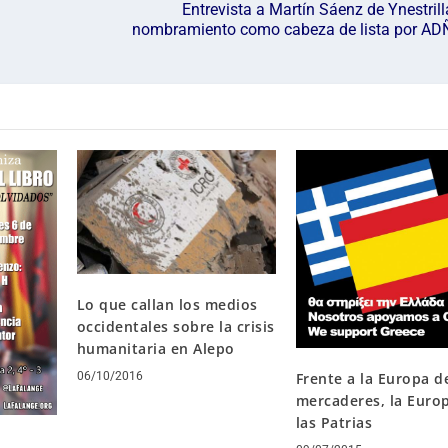
Entrevista a Martín Sáenz de Ynestrill
e
nombramiento como cabeza de lista por ADÑ
c
h
a
a
r
r
i
b
a
/
a
Lo que callan los medios
b
occidentales sobre la crisis
a
humanitaria en Alepo
j
o
06/10/2016
Frente a la Europa d
mercaderes, la Euro
p
las Patrias
a
s