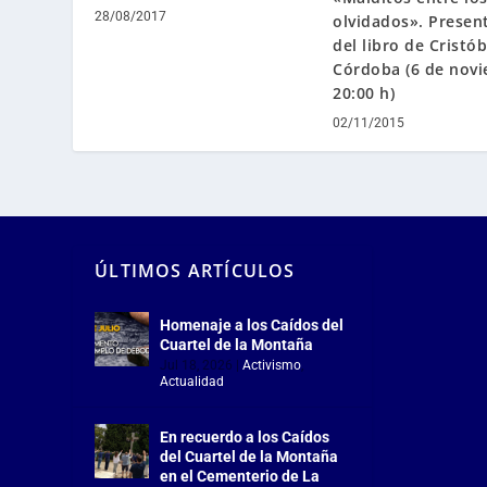
28/08/2017
olvidados». Presen
del libro de Cristób
Córdoba (6 de nov
20:00 h)
02/11/2015
ÚLTIMOS ARTÍCULOS
Homenaje a los Caídos del
Cuartel de la Montaña
Jul 18, 2026
|
Activismo
,
Actualidad
En recuerdo a los Caídos
del Cuartel de la Montaña
en el Cementerio de La