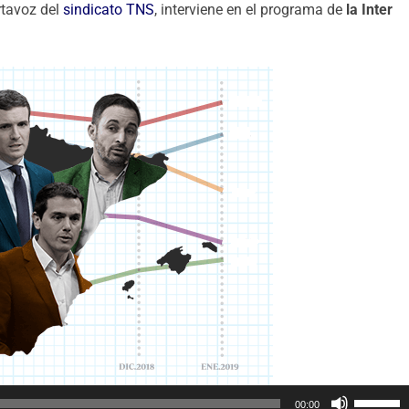
rtavoz del
sindicato TNS
, interviene en el programa de
la Inter
U
00:00