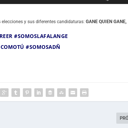
t
i
l
as elecciones y sus diferentes candidaturas:
GANE QUIEN GANE,
i
z
REER
#SOMOSLAFALANGE
a
l
SCOMOTÚ
#SOMOSADÑ
a
s
t
e
c
l
a
s
d
e
PR
f
l