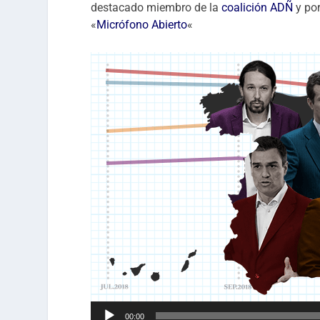
destacado miembro de la
coalición ADÑ
y po
«
Micrófono Abierto
«
Reproductor
00:00