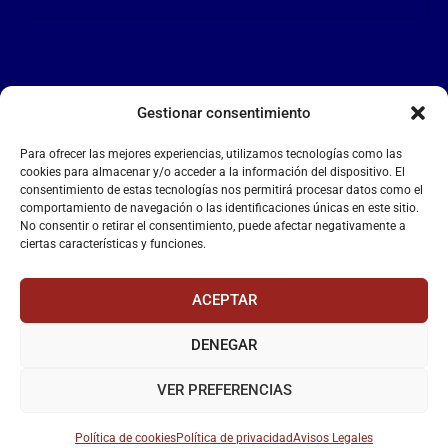
Gestionar consentimiento
LA FALANGE
Para ofrecer las mejores experiencias, utilizamos tecnologías como las
Reproductor
cookies para almacenar y/o acceder a la información del dispositivo. El
de
consentimiento de estas tecnologías nos permitirá procesar datos como el
comportamiento de navegación o las identificaciones únicas en este sitio.
vídeo
No consentir o retirar el consentimiento, puede afectar negativamente a
ciertas características y funciones.
ACEPTAR
DENEGAR
00:00
00:55
VER PREFERENCIAS
Política de cookies
Política de privacidad
Avisos Legales