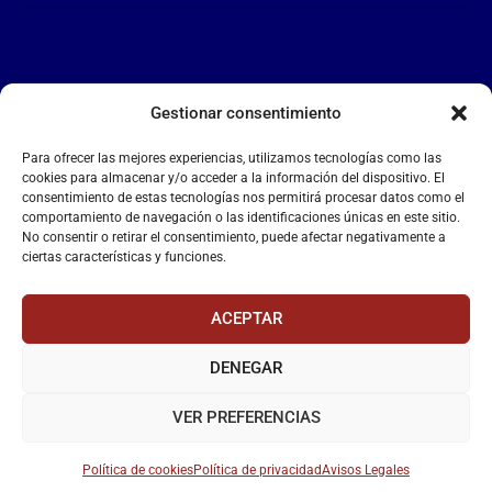
Gestionar consentimiento
LA FALANGE
Para ofrecer las mejores experiencias, utilizamos tecnologías como las
Reproductor
cookies para almacenar y/o acceder a la información del dispositivo. El
de
consentimiento de estas tecnologías nos permitirá procesar datos como el
comportamiento de navegación o las identificaciones únicas en este sitio.
vídeo
No consentir o retirar el consentimiento, puede afectar negativamente a
ciertas características y funciones.
ACEPTAR
DENEGAR
00:00
00:55
VER PREFERENCIAS
Política de cookies
Política de privacidad
Avisos Legales
La Falange
– Web Oficial de la Falange