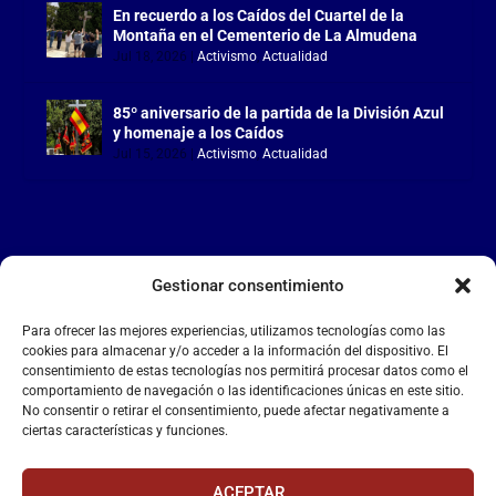
En recuerdo a los Caídos del Cuartel de la
Montaña en el Cementerio de La Almudena
Jul 18, 2026
|
Activismo
,
Actualidad
85º aniversario de la partida de la División Azul
y homenaje a los Caídos
Jul 15, 2026
|
Activismo
,
Actualidad
Gestionar consentimiento
LA FALANGE
Para ofrecer las mejores experiencias, utilizamos tecnologías como las
Reproductor
cookies para almacenar y/o acceder a la información del dispositivo. El
de
consentimiento de estas tecnologías nos permitirá procesar datos como el
comportamiento de navegación o las identificaciones únicas en este sitio.
vídeo
No consentir o retirar el consentimiento, puede afectar negativamente a
ciertas características y funciones.
ACEPTAR