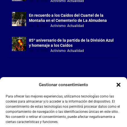
Jul 18, 2026
|
Activismo
,
Actualidad
En recuerdo a los Caídos del Cuartel de la
Montaña en el Cementerio de La Almudena
Jul 18, 2026
|
Activismo
,
Actualidad
85º aniversario de la partida de la División Azul
y homenaje a los Caídos
Jul 15, 2026
|
Activismo
,
Actualidad
Gestionar consentimiento
LA FALANGE
Para ofrecer las mejores experiencias, utilizamos tecnologías como las
Reproductor
cookies para almacenar y/o acceder a la información del dispositivo. El
de
consentimiento de estas tecnologías nos permitirá procesar datos como el
comportamiento de navegación o las identificaciones únicas en este sitio.
vídeo
No consentir o retirar el consentimiento, puede afectar negativamente a
ciertas características y funciones.