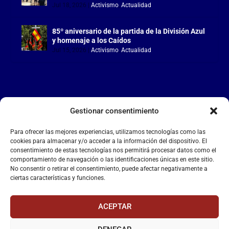
Jul 18, 2026
|
Activismo
,
Actualidad
85º aniversario de la partida de la División Azul
y homenaje a los Caídos
Jul 15, 2026
|
Activismo
,
Actualidad
Gestionar consentimiento
LA FALANGE
Para ofrecer las mejores experiencias, utilizamos tecnologías como las
Reproductor
cookies para almacenar y/o acceder a la información del dispositivo. El
de
consentimiento de estas tecnologías nos permitirá procesar datos como el
comportamiento de navegación o las identificaciones únicas en este sitio.
vídeo
No consentir o retirar el consentimiento, puede afectar negativamente a
ciertas características y funciones.
ACEPTAR