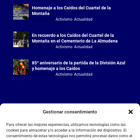
Homenaje a los Caídos del Cuartel de la
Montaña
Jul 18, 2026
|
Activismo
,
Actualidad
En recuerdo a los Caídos del Cuartel de la
Montaña en el Cementerio de La Almudena
Jul 18, 2026
|
Activismo
,
Actualidad
85º aniversario de la partida de la División Azul
y homenaje a los Caídos
Jul 15, 2026
|
Activismo
,
Actualidad
Gestionar consentimiento
LA FALANGE
Para ofrecer las mejores experiencias, utilizamos tecnologías como las
Reproductor
cookies para almacenar y/o acceder a la información del dispositivo. El
de
consentimiento de estas tecnologías nos permitirá procesar datos como el