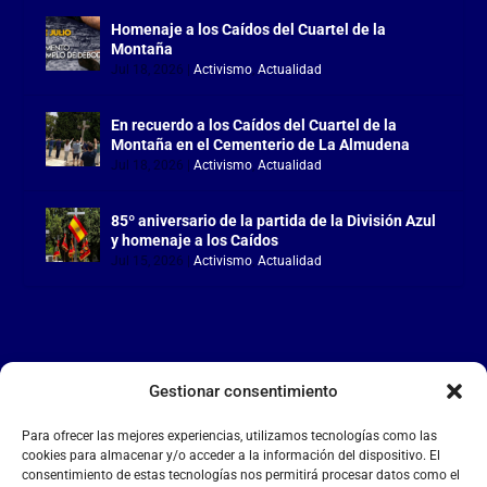
Homenaje a los Caídos del Cuartel de la
Montaña
Jul 18, 2026
|
Activismo
,
Actualidad
En recuerdo a los Caídos del Cuartel de la
Montaña en el Cementerio de La Almudena
Jul 18, 2026
|
Activismo
,
Actualidad
85º aniversario de la partida de la División Azul
y homenaje a los Caídos
Jul 15, 2026
|
Activismo
,
Actualidad
Gestionar consentimiento
LA FALANGE
Para ofrecer las mejores experiencias, utilizamos tecnologías como las
Reproductor
cookies para almacenar y/o acceder a la información del dispositivo. El
de
consentimiento de estas tecnologías nos permitirá procesar datos como el