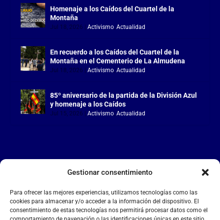
Homenaje a los Caídos del Cuartel de la
Montaña
Jul 18, 2026
|
Activismo
,
Actualidad
En recuerdo a los Caídos del Cuartel de la
Montaña en el Cementerio de La Almudena
Jul 18, 2026
|
Activismo
,
Actualidad
85º aniversario de la partida de la División Azul
y homenaje a los Caídos
Jul 15, 2026
|
Activismo
,
Actualidad
Gestionar consentimiento
LA FALANGE
Para ofrecer las mejores experiencias, utilizamos tecnologías como las
Reproductor
cookies para almacenar y/o acceder a la información del dispositivo. El
de
consentimiento de estas tecnologías nos permitirá procesar datos como el
comportamiento de navegación o las identificaciones únicas en este sitio.