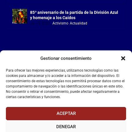
85º aniversario de la partida de la División Azul
y homenaje a los Caídos
Jul 15, 2026
|
Activismo
,
Actualidad
Gestionar consentimiento
LA FALANGE
Para ofrecer las mejores experiencias, utilizamos tecnologías como las
Reproductor
cookies para almacenar y/o acceder a la información del dispositivo. El
de
consentimiento de estas tecnologías nos permitirá procesar datos como el
comportamiento de navegación o las identificaciones únicas en este sitio.
vídeo
No consentir o retirar el consentimiento, puede afectar negativamente a
ciertas características y funciones.
ACEPTAR
DENEGAR
00:00
00:55