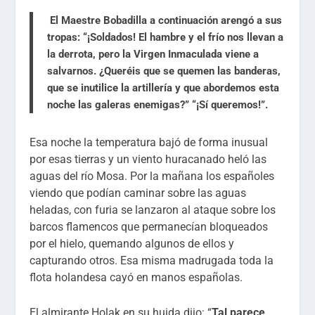
El Maestre Bobadilla a continuación arengó a sus
tropas: “¡
Soldados
! El hambre y el frío nos llevan a
la derrota, pero la Virgen Inmaculada viene a
salvarnos. ¿Queréis que se quemen las banderas,
que se inutilice la artillería y que abordemos esta
noche las galeras enemigas?” “¡
Sí queremos
!”.
Esa noche la temperatura bajó de forma inusual
por esas tierras y un viento huracanado heló las
aguas del río Mosa. Por la mañana los españoles
viendo que podían caminar sobre las aguas
heladas, con furia se lanzaron al ataque sobre los
barcos flamencos que permanecían bloqueados
por el hielo, quemando algunos de ellos y
capturando otros. Esa misma madrugada toda la
flota holandesa cayó en manos españolas.
El almirante Holak en su huida dijo: “
Tal parece