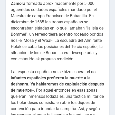
Zamora
formado aproximadamente por 5.000
aguerridos soldados españoles mandado por el
Maestra de campo Francisco de Bobadilla. En
diciembre de 1585 las tropas españolas se
encontraban sitiadas en lo que llamaban “la isla de
Bommel”, un terreno tierra adentro rodeado por dos
ríos -el Mosa y el Waal-. La escuadra del Almirante
Holak cercaba las posiciones del Tercio español, la
situación de los de Bobadilla era desesperada, y
con estas Holak propuso rendición.
La respuesta española no se hizo esperar
«Los
infantes españoles prefieren la muerte a la
deshonra. Ya hablaremos de capitulación después
de muertos
». Por aquel entonces en esas zonas
que eran inmensos lodazales, una táctica militar de
los holandeses consistía en abrir los diques de
contención para inundar la campiña. Así, y según
las mareas, el agua te llegaría a las rodillas o al