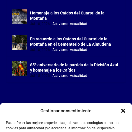
Homenaje a los Caídos del Cuartel de la
Montaña
Jul 18, 2026
|
Activismo
,
Actualidad
En recuerdo a los Caídos del Cuartel de la
Montaña en el Cementerio de La Almudena
Jul 18, 2026
|
Activismo
,
Actualidad
85º aniversario de la partida de la División Azul
y homenaje a los Caídos
Jul 15, 2026
|
Activismo
,
Actualidad
Gestionar consentimiento
LA FALANGE
Para ofrecer las mejores experiencias, utilizamos tecnologías como las
Reproductor
cookies para almacenar y/o acceder a la información del dispositivo. El