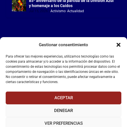
85º aniversario de la partida de la División Azul
y homenaje a los Caídos
Jul 15, 2026
|
Activismo
,
Actualidad
Gestionar consentimiento
LA FALANGE
Para ofrecer las mejores experiencias, utilizamos tecnologías como las
Reproductor
cookies para almacenar y/o acceder a la información del dispositivo. El
de
consentimiento de estas tecnologías nos permitirá procesar datos como el
comportamiento de navegación o las identificaciones únicas en este sitio.
vídeo
No consentir o retirar el consentimiento, puede afectar negativamente a
ciertas características y funciones.
ACEPTAR
DENEGAR
00:00
00:55
VER PREFERENCIAS