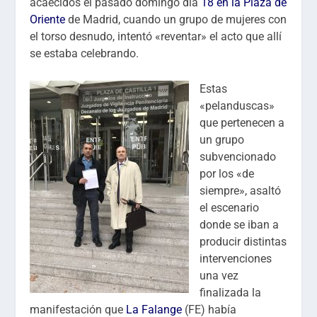
acaecidos el pasado domingo día
18 en la Plaza de
Oriente
de Madrid, cuando un grupo de mujeres con
el torso desnudo, intentó «reventar» el acto que allí
se estaba celebrando.
Estas
«pelanduscas»
que pertenecen a
un grupo
subvencionado
por los «de
siempre», asaltó
el escenario
donde se iban a
producir distintas
intervenciones
una vez
finalizada la
manifestación que
La Falange
(FE) había