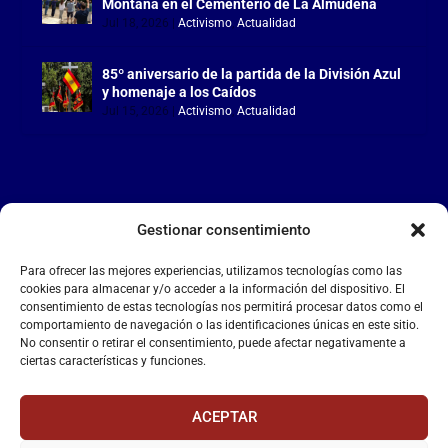
Montaña en el Cementerio de La Almudena
Jul 18, 2026
|
Activismo
,
Actualidad
85º aniversario de la partida de la División Azul
y homenaje a los Caídos
Jul 15, 2026
|
Activismo
,
Actualidad
Gestionar consentimiento
LA FALANGE
Para ofrecer las mejores experiencias, utilizamos tecnologías como las
Reproductor
cookies para almacenar y/o acceder a la información del dispositivo. El
de
consentimiento de estas tecnologías nos permitirá procesar datos como el
comportamiento de navegación o las identificaciones únicas en este sitio.
vídeo
No consentir o retirar el consentimiento, puede afectar negativamente a
ciertas características y funciones.
ACEPTAR