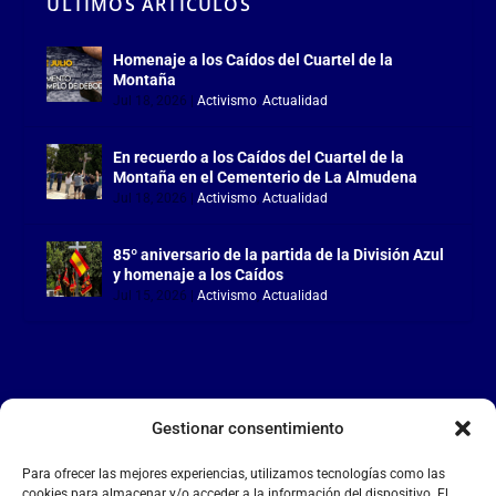
ÚLTIMOS ARTÍCULOS
Homenaje a los Caídos del Cuartel de la
Montaña
Jul 18, 2026
|
Activismo
,
Actualidad
En recuerdo a los Caídos del Cuartel de la
Montaña en el Cementerio de La Almudena
Jul 18, 2026
|
Activismo
,
Actualidad
85º aniversario de la partida de la División Azul
y homenaje a los Caídos
Jul 15, 2026
|
Activismo
,
Actualidad
Gestionar consentimiento
LA FALANGE
Para ofrecer las mejores experiencias, utilizamos tecnologías como las
Reproductor
cookies para almacenar y/o acceder a la información del dispositivo. El