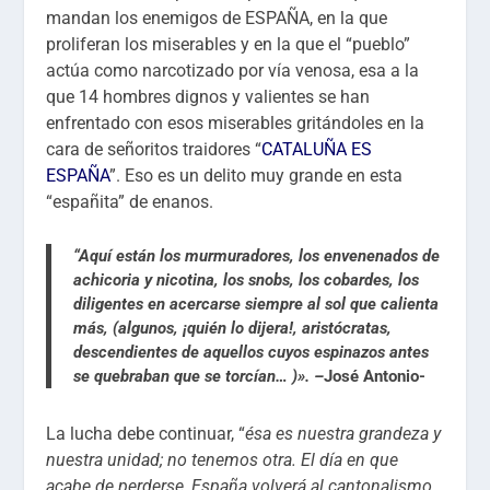
mandan los enemigos de ESPAÑA, en la que
proliferan los miserables y en la que el “pueblo”
actúa como narcotizado por vía venosa, esa a la
que 14 hombres dignos y valientes se han
enfrentado con esos miserables gritándoles en la
cara de señoritos traidores “
CATALUÑA ES
ESPAÑA
”. Eso es un delito muy grande en esta
“españita” de enanos.
“Aquí están los murmuradores, los envenenados de
achicoria y nicotina, los snobs, los cobardes, los
diligentes en acercarse siempre al sol que calienta
más, (algunos, ¡quién lo dijera!, aristócratas,
descendientes de aquellos cuyos espinazos antes
se quebraban que se torcían… )». –
José Antonio-
La lucha debe continuar, “
ésa es nuestra grandeza y
nuestra unidad; no tenemos otra. El día en que
acabe de perderse, España volverá al cantonalismo