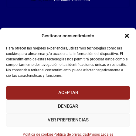
Gestionar consentimiento
LA FALANGE
Para ofrecer las mejores experiencias, utilizamos tecnologías como las
Reproductor
cookies para almacenar y/o acceder a la información del dispositivo. El
de
consentimiento de estas tecnologías nos permitirá procesar datos como el
comportamiento de navegación o las identificaciones únicas en este sitio.
vídeo
No consentir o retirar el consentimiento, puede afectar negativamente a
ciertas características y funciones.
ACEPTAR
DENEGAR
00:00
00:55
VER PREFERENCIAS
Política de cookies
Política de privacidad
Avisos Legales