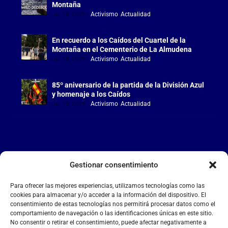
Montaña
Jul 18, 2026
|
Activismo
,
Actualidad
En recuerdo a los Caídos del Cuartel de la
Montaña en el Cementerio de La Almudena
Jul 18, 2026
|
Activismo
,
Actualidad
85º aniversario de la partida de la División Azul
y homenaje a los Caídos
Jul 15, 2026
|
Activismo
,
Actualidad
Gestionar consentimiento
LA FALANGE
Para ofrecer las mejores experiencias, utilizamos tecnologías como las
Reproductor
cookies para almacenar y/o acceder a la información del dispositivo. El
de
consentimiento de estas tecnologías nos permitirá procesar datos como el
comportamiento de navegación o las identificaciones únicas en este sitio.
vídeo
No consentir o retirar el consentimiento, puede afectar negativamente a