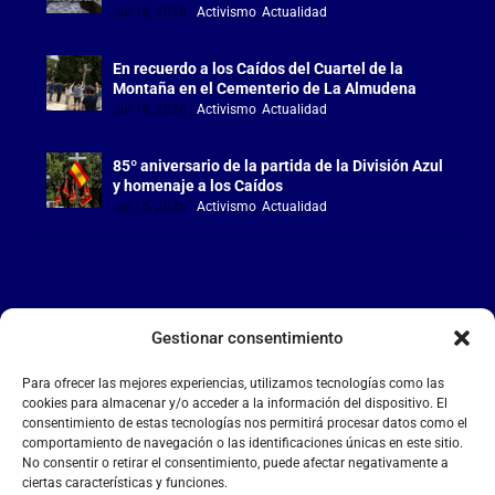
Jul 18, 2026
|
Activismo
,
Actualidad
En recuerdo a los Caídos del Cuartel de la
Montaña en el Cementerio de La Almudena
Jul 18, 2026
|
Activismo
,
Actualidad
85º aniversario de la partida de la División Azul
y homenaje a los Caídos
Jul 15, 2026
|
Activismo
,
Actualidad
Gestionar consentimiento
LA FALANGE
Para ofrecer las mejores experiencias, utilizamos tecnologías como las
Reproductor
cookies para almacenar y/o acceder a la información del dispositivo. El
de
consentimiento de estas tecnologías nos permitirá procesar datos como el
comportamiento de navegación o las identificaciones únicas en este sitio.
vídeo
No consentir o retirar el consentimiento, puede afectar negativamente a
ciertas características y funciones.