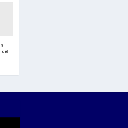
en
 del