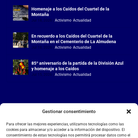
Homenaje a los Caídos del Cuartel de la
Montaña
Jul 18, 2026
|
Activismo
,
Actualidad
En recuerdo a los Caídos del Cuartel de la
Montaña en el Cementerio de La Almudena
Jul 18, 2026
|
Activismo
,
Actualidad
85º aniversario de la partida de la División Azul
y homenaje a los Caídos
Jul 15, 2026
|
Activismo
,
Actualidad
Gestionar consentimiento
LA FALANGE
Para ofrecer las mejores experiencias, utilizamos tecnologías como las
Reproductor
cookies para almacenar y/o acceder a la información del dispositivo. El
de
consentimiento de estas tecnologías nos permitirá procesar datos como el