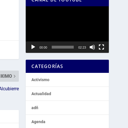
Reproductor
de
vídeo
00:00
02:23
CATEGORÍAS
ÓXIMO
Activismo
Alcubierre
Actualidad
adñ
Agenda