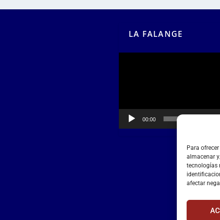
LA FALANGE
Reproductor
de
vídeo
00:00
00:55
Para ofrecer
almacenar y/
tecnologías
identificacio
afectar nega
AC