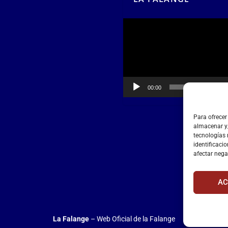
Reproductor
de
vídeo
00:00
00:55
Para ofrecer
almacenar y/
tecnologías
identificacio
afectar nega
AC
La Falange
– Web Oficial de la Falange