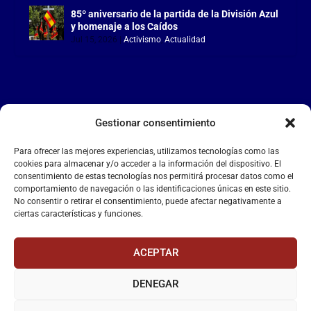
85º aniversario de la partida de la División Azul
y homenaje a los Caídos
Jul 15, 2026
|
Activismo
,
Actualidad
Gestionar consentimiento
LA FALANGE
Para ofrecer las mejores experiencias, utilizamos tecnologías como las
Reproductor
cookies para almacenar y/o acceder a la información del dispositivo. El
de
consentimiento de estas tecnologías nos permitirá procesar datos como el
comportamiento de navegación o las identificaciones únicas en este sitio.
vídeo
No consentir o retirar el consentimiento, puede afectar negativamente a
ciertas características y funciones.
ACEPTAR
DENEGAR
00:00
00:55