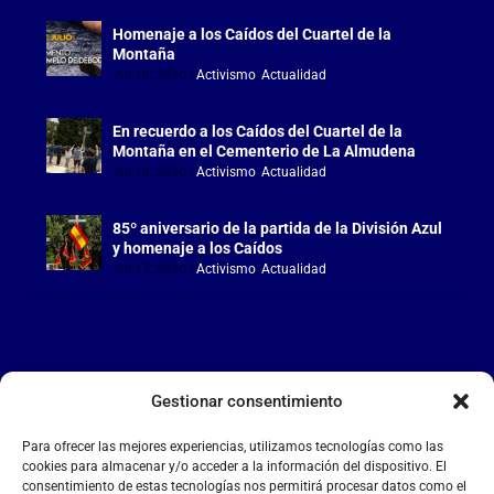
Homenaje a los Caídos del Cuartel de la
Montaña
Jul 18, 2026
|
Activismo
,
Actualidad
En recuerdo a los Caídos del Cuartel de la
Montaña en el Cementerio de La Almudena
Jul 18, 2026
|
Activismo
,
Actualidad
85º aniversario de la partida de la División Azul
y homenaje a los Caídos
Jul 15, 2026
|
Activismo
,
Actualidad
Gestionar consentimiento
LA FALANGE
Para ofrecer las mejores experiencias, utilizamos tecnologías como las
Reproductor
cookies para almacenar y/o acceder a la información del dispositivo. El
de
consentimiento de estas tecnologías nos permitirá procesar datos como el