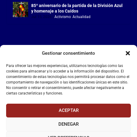
85º aniversario de la partida de la División Azul
y homenaje a los Caídos
Jul 15, 2026
|
Activismo
,
Actualidad
Gestionar consentimiento
LA FALANGE
Para ofrecer las mejores experiencias, utilizamos tecnologías como las
Reproductor
cookies para almacenar y/o acceder a la información del dispositivo. El
de
consentimiento de estas tecnologías nos permitirá procesar datos como el
comportamiento de navegación o las identificaciones únicas en este sitio.
vídeo
No consentir o retirar el consentimiento, puede afectar negativamente a
ciertas características y funciones.
ACEPTAR
DENEGAR
00:00
00:55