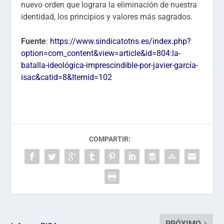
nuevo orden que lograra la eliminación de nuestra
identidad, los principios y valores más sagrados.
Fuente
:
https://www.sindicatotns.es/index.php?
option=com_content&view=article&id=804:la-
batalla-ideológica-imprescindible-por-javier-garcía-
isac&catid=8&Itemid=102
COMPARTIR:
PRÓXIMO