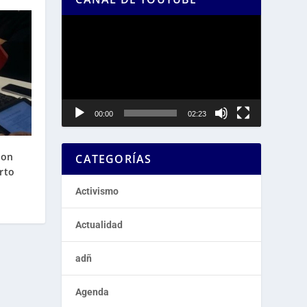
Reproductor
de
vídeo
00:00
02:23
con
CATEGORÍAS
rto
Activismo
Actualidad
adñ
Agenda