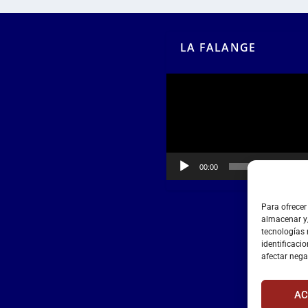
LA FALANGE
Reproductor
de
vídeo
00:00
00:55
Para ofrecer
almacenar y/
tecnologías
identificacio
afectar nega
AC