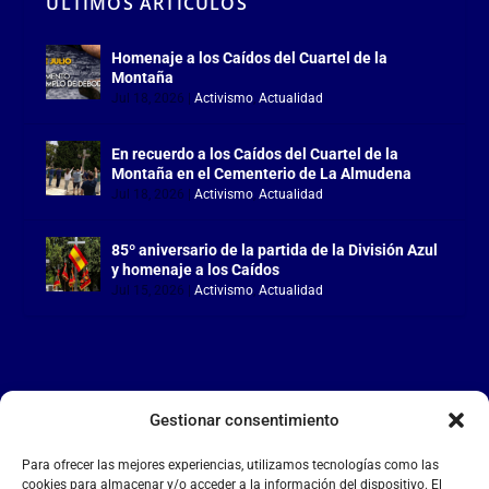
ÚLTIMOS ARTÍCULOS
Homenaje a los Caídos del Cuartel de la
Montaña
Jul 18, 2026
|
Activismo
,
Actualidad
En recuerdo a los Caídos del Cuartel de la
Montaña en el Cementerio de La Almudena
Jul 18, 2026
|
Activismo
,
Actualidad
85º aniversario de la partida de la División Azul
y homenaje a los Caídos
Jul 15, 2026
|
Activismo
,
Actualidad
Gestionar consentimiento
LA FALANGE
Para ofrecer las mejores experiencias, utilizamos tecnologías como las
Reproductor
cookies para almacenar y/o acceder a la información del dispositivo. El