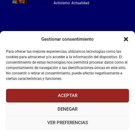
Jul 15, 2026
|
Activismo
,
Actualidad
Gestionar consentimiento
LA FALANGE
Para ofrecer las mejores experiencias, utilizamos tecnologías como las
Reproductor
cookies para almacenar y/o acceder a la información del dispositivo. El
de
consentimiento de estas tecnologías nos permitirá procesar datos como el
comportamiento de navegación o las identificaciones únicas en este sitio.
vídeo
No consentir o retirar el consentimiento, puede afectar negativamente a
ciertas características y funciones.
ACEPTAR
DENEGAR
00:00
00:55
VER PREFERENCIAS