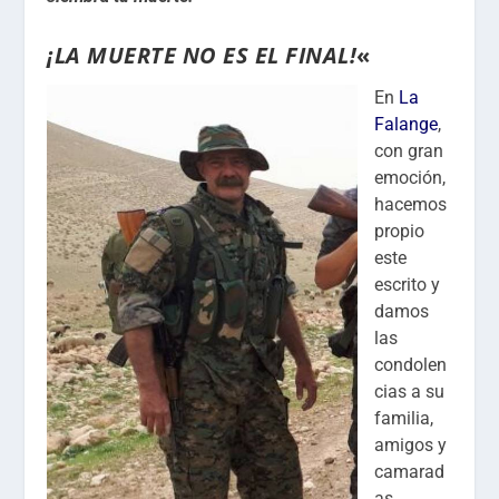
¡
LA MUERTE NO ES EL FINAL
!
«
En
La
Falange
,
con gran
emoción,
hacemos
propio
este
escrito y
damos
las
condolen
cias a su
familia,
amigos y
camarad
as.