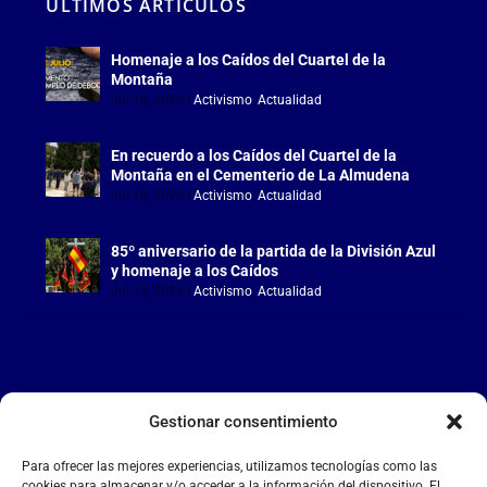
ÚLTIMOS ARTÍCULOS
Homenaje a los Caídos del Cuartel de la
Montaña
Jul 18, 2026
|
Activismo
,
Actualidad
En recuerdo a los Caídos del Cuartel de la
Montaña en el Cementerio de La Almudena
Jul 18, 2026
|
Activismo
,
Actualidad
85º aniversario de la partida de la División Azul
y homenaje a los Caídos
Jul 15, 2026
|
Activismo
,
Actualidad
Gestionar consentimiento
LA FALANGE
Para ofrecer las mejores experiencias, utilizamos tecnologías como las
Reproductor
cookies para almacenar y/o acceder a la información del dispositivo. El