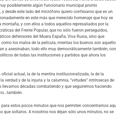
 muy posiblemente algún funcionario municipal pronto
 y desde este lado del micrófono quiero confesaros que es un
mocionadamente en este más que merecido homenaje que hoy se
la montaña, y con ellos a todos aquellos represaliados por la
ráticas del Frente Popular, que no sólo fueron perseguidos,
áticos defensores del Muera España, Viva Rusia, sino que
 como los malos de la película, mientas los buenos son aquello
aban y asesinaban, todo ello muy democráticamente también, co
olíticos de todas las instituciones y partidos que ahora los
icial actual, la de la mentira institucionalizada, la de la
la verdad y de la injuria y la calumnia, “virtudes” intrínsecas de
nos llevamos décadas combatiendo y que seguiremos haciendo
 no…también.
 para estos pocos minutos que nos permiten concentrarnos aqu
so que soltaros. A nosotros nos dejan sólo unos minutos, no se