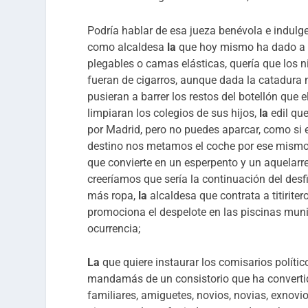
Podría hablar de esa jueza benévola e indulge
como alcaldesa
la
que hoy mismo ha dado a co
plegables o camas elásticas, quería que los n
fueran de cigarros, aunque dada la catadura 
pusieran a barrer los restos del botellón que 
limpiaran los colegios de sus hijos,
la
edil qu
por Madrid, pero no puedes aparcar, como si
destino nos metamos el coche por ese mismo s
que convierte en un esperpento y un aquelarre
creeríamos que sería la continuación del desfi
más ropa,
la
alcaldesa que contrata a titirite
promociona el despelote en las piscinas munic
ocurrencia;
La
que quiere instaurar los comisarios polític
mandamás de un consistorio que ha converti
familiares, amiguetes, novios, novias, exnovi