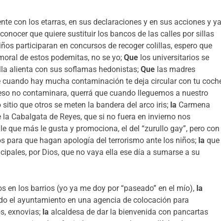
nte con los etarras, en sus declaraciones y en sus acciones y y
nocer que quiere sustituir los bancos de las calles por sillas
iños participaran en concursos de recoger colillas, espero que
moral de estos podemitas, no se yo;
Que
los universitarios se
ella alienta con sus soflamas hedonistas;
Que
las madres
e cuando hay mucha contaminación te deja circular con tu coch
 eso no contaminara, querrá que cuando lleguemos a nuestro
itio que otros se meten la bandera del arco iris;
la
Carmena
 la Cabalgata de Reyes, que si no fuera en invierno nos
le que más le gusta y promociona, el del “zurullo gay”, pero con
ros para que hagan apología del terrorismo ante los niños;
la
que
ipales, por Dios, que no vaya ella ese día a sumarse a su
os en los barrios (yo ya me doy por “paseado” en el mío),
la
do el ayuntamiento en una agencia de colocación para
os, exnovias;
la
alcaldesa de dar la bienvenida con pancartas