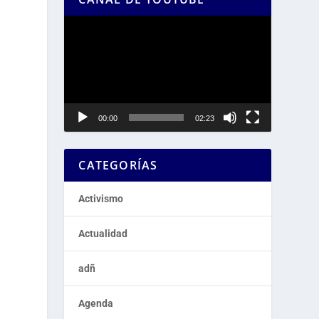
Reproductor
de
vídeo
00:00
02:23
CATEGORÍAS
Activismo
Actualidad
adñ
a
Agenda