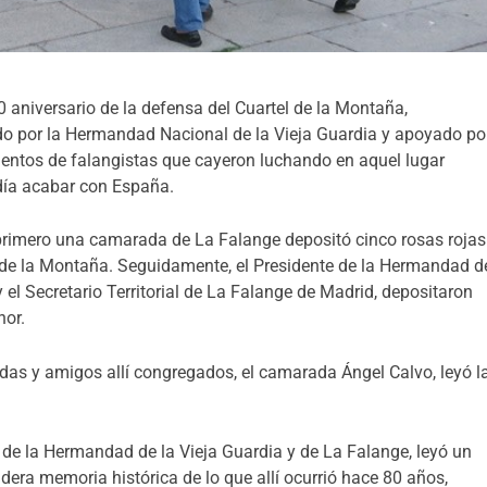
0 aniversario de la defensa del Cuartel de la Montaña,
o por la Hermandad Nacional de la Vieja Guardia y apoyado po
ientos de falangistas que cayeron luchando en aquel lugar
día acabar con España.
 primero una camarada de La Falange depositó cinco rosas rojas
 de la Montaña. Seguidamente, el Presidente de la Hermandad d
y el Secretario Territorial de La Falange de Madrid, depositaron
nor.
as y amigos allí congregados, el camarada Ángel Calvo, leyó l
e la Hermandad de la Vieja Guardia y de La Falange, leyó un
era memoria histórica de lo que allí ocurrió hace 80 años,