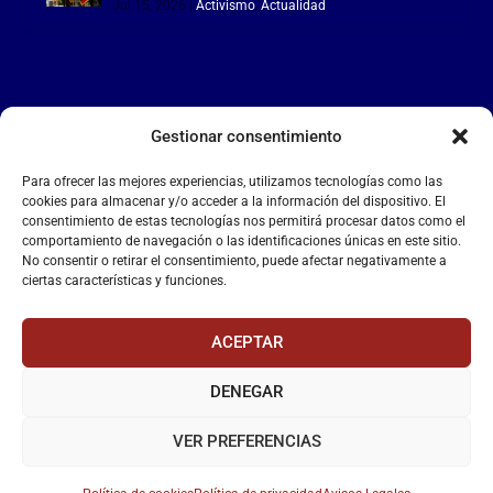
Jul 15, 2026
|
Activismo
,
Actualidad
Gestionar consentimiento
LA FALANGE
Para ofrecer las mejores experiencias, utilizamos tecnologías como las
Reproductor
cookies para almacenar y/o acceder a la información del dispositivo. El
de
consentimiento de estas tecnologías nos permitirá procesar datos como el
comportamiento de navegación o las identificaciones únicas en este sitio.
vídeo
No consentir o retirar el consentimiento, puede afectar negativamente a
ciertas características y funciones.
ACEPTAR
DENEGAR
00:00
00:55
VER PREFERENCIAS