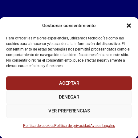
Gestionar consentimiento
LA FALANGE
Para ofrecer las mejores experiencias, utilizamos tecnologías como las
Reproductor
cookies para almacenar y/o acceder a la información del dispositivo. El
de
consentimiento de estas tecnologías nos permitirá procesar datos como el
comportamiento de navegación o las identificaciones únicas en este sitio.
vídeo
No consentir o retirar el consentimiento, puede afectar negativamente a
ciertas características y funciones.
ACEPTAR
DENEGAR
00:00
00:55
VER PREFERENCIAS
Política de cookies
Política de privacidad
Avisos Legales
La Falange
– Web Oficial de la Falange