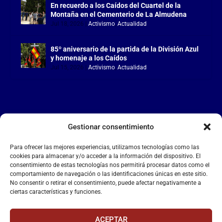
En recuerdo a los Caídos del Cuartel de la
Montaña en el Cementerio de La Almudena
Jul 18, 2026
|
Activismo
,
Actualidad
85º aniversario de la partida de la División Azul
y homenaje a los Caídos
Jul 15, 2026
|
Activismo
,
Actualidad
Gestionar consentimiento
LA FALANGE
Para ofrecer las mejores experiencias, utilizamos tecnologías como las
Reproductor
cookies para almacenar y/o acceder a la información del dispositivo. El
de
consentimiento de estas tecnologías nos permitirá procesar datos como el
comportamiento de navegación o las identificaciones únicas en este sitio.
vídeo
No consentir o retirar el consentimiento, puede afectar negativamente a
ciertas características y funciones.
ACEPTAR