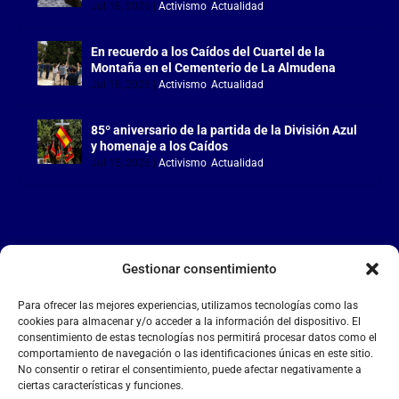
Jul 18, 2026
|
Activismo
,
Actualidad
En recuerdo a los Caídos del Cuartel de la
Montaña en el Cementerio de La Almudena
Jul 18, 2026
|
Activismo
,
Actualidad
85º aniversario de la partida de la División Azul
y homenaje a los Caídos
Jul 15, 2026
|
Activismo
,
Actualidad
Gestionar consentimiento
LA FALANGE
Para ofrecer las mejores experiencias, utilizamos tecnologías como las
Reproductor
cookies para almacenar y/o acceder a la información del dispositivo. El
de
consentimiento de estas tecnologías nos permitirá procesar datos como el
comportamiento de navegación o las identificaciones únicas en este sitio.
vídeo
No consentir o retirar el consentimiento, puede afectar negativamente a
ciertas características y funciones.