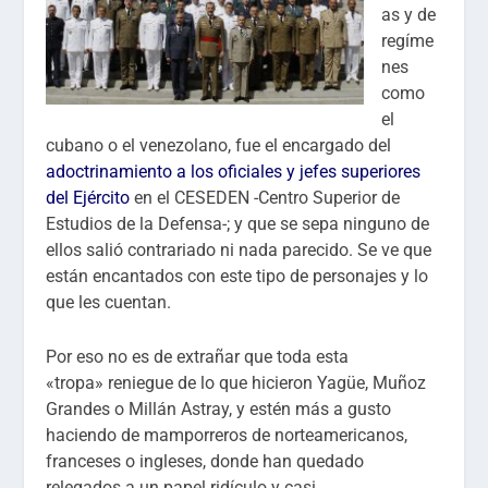
as y de
regíme
nes
como
el
cubano o el venezolano, fue el encargado del
adoctrinamiento a los oficiales y jefes superiores
del Ejército
en el CESEDEN -Centro Superior de
Estudios de la Defensa-; y que se sepa ninguno de
ellos salió contrariado ni nada parecido. Se ve que
están encantados con este tipo de personajes y lo
que les cuentan.
Por eso no es de extrañar que toda esta
«tropa» reniegue de lo que hicieron Yagüe, Muñoz
Grandes o Millán Astray, y estén más a gusto
haciendo de mamporreros de norteamericanos,
franceses o ingleses, donde han quedado
relegados a un papel ridículo y casi