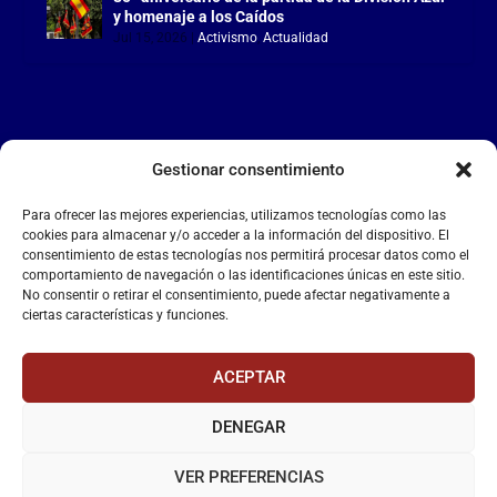
y homenaje a los Caídos
Jul 15, 2026
|
Activismo
,
Actualidad
Gestionar consentimiento
LA FALANGE
Para ofrecer las mejores experiencias, utilizamos tecnologías como las
Reproductor
cookies para almacenar y/o acceder a la información del dispositivo. El
de
consentimiento de estas tecnologías nos permitirá procesar datos como el
comportamiento de navegación o las identificaciones únicas en este sitio.
vídeo
No consentir o retirar el consentimiento, puede afectar negativamente a
ciertas características y funciones.
ACEPTAR
DENEGAR
00:00
00:55
VER PREFERENCIAS