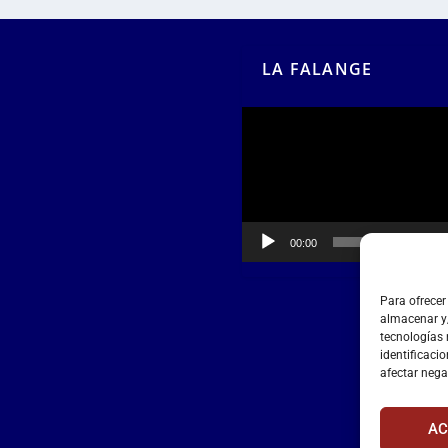
LA FALANGE
Reproductor
de
vídeo
00:00
00:55
Para ofrecer
almacenar y/
tecnologías
identificacio
afectar nega
AC