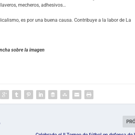
 llaveros, mecheros, adhesivos…
dicalismo, es por una buena causa. Contribuye a la labor de La
incha sobre la imagen
PR
)
Celebrado el II Torneo de fútbol en defensa de 