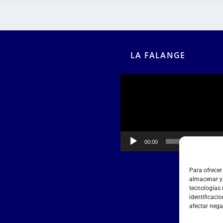
LA FALANGE
Reproductor
de
vídeo
00:00
00:55
Para ofrecer
almacenar y/
tecnologías
identificacio
afectar nega