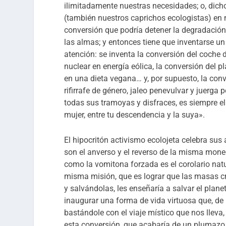
ilimitadamente nuestras necesidades; o, dic
(también nuestros caprichos ecologistas) en 
conversión que podría detener la degradación 
las almas; y entonces tiene que inventarse 
atención: se inventa la conversión del coche d
nuclear en energía eólica, la conversión del p
en una dieta vegana… y, por supuesto, la conv
rifirrafe de género, jaleo penevulvar y juerga 
todas sus tramoyas y disfraces, es siempre el
mujer, entre tu descendencia y la suya».
El hipocritón activismo ecolojeta celebra sus
son el anverso y el reverso de la misma moned
como la vomitona forzada es el corolario natur
misma misión, que es lograr que las masas cre
y salvándolas, les enseñaría a salvar el plane
inaugurar una forma de vida virtuosa que, de re
bastándole con el viaje místico que nos lleva
esta conversión, que acabaría de un plumazo 