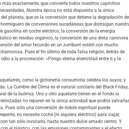
ho más exactamente, que convierte todos nuestros caprichos
necesidades. Nuestra época no está dispuesta a la única
del planeta, que es la conversión que detiene la degradación d
un hormiguero de conversiones sucedáneas que distraigan nuestr
e gasolina en coche eléctrico, la conversión de la energía
lástico en residuo orgánico, la conversión de una dieta carnívora
ersión del amor fecundo en un zurriburri estéril con mucho
poliamorosa. Pues el fin último de toda falsa religión, detrás de
 odio a la procreación: «Pongo eterna enemistad entre ti y la
 aquelarres, como la glotonería consumista celebra los suyos; y
a. La Cumbre del Clima es el natural corolario del Black Friday,
al de la bulimia. Uno y otro aquelarre tienen en el fondo la
tinizadas no reparen en la única actividad que podría salvarlas
ta. Pues sólo una conversión de índole espiritual puede
pente, no necesite coche (ni siquiera eléctrico) para viajar,
, con tan sólo invocarlo, hasta nuestro dulce amado centro. Y
con el plástico, con las emisiones contaminantes y el efecto