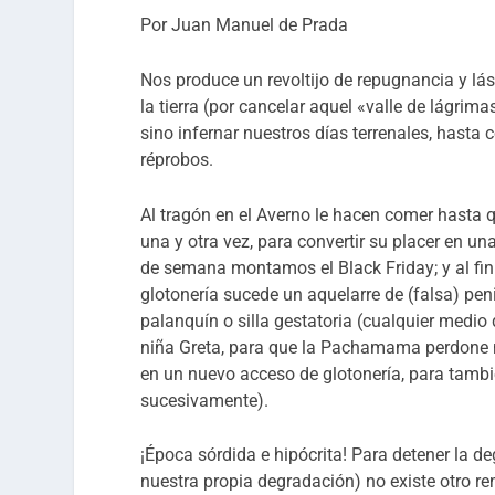
Por Juan Manuel de Prada
Nos produce un revoltijo de repugnancia y lás
la tierra (por cancelar aquel «valle de lágri
sino infernar nuestros días terrenales, hasta 
réprobos.
Al tragón en el Averno le hacen comer hasta qu
una y otra vez, para convertir su placer en u
de semana montamos el Black Friday; y al fi
glotonería sucede un aquelarre de (falsa) pe
palanquín o silla gestatoria (cualquier medi
niña Greta, para que la Pachamama perdone n
en un nuevo acceso de glotonería, para tambi
sucesivamente).
¡Época sórdida e hipócrita! Para detener la d
nuestra propia degradación) no existe otro 