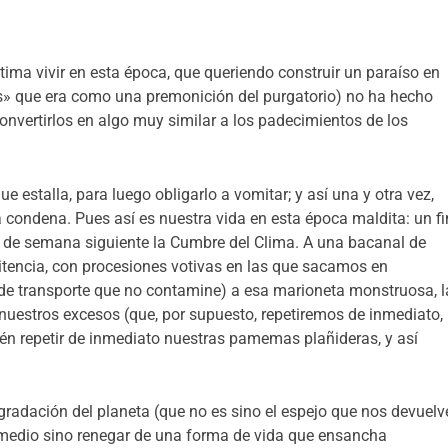
tima vivir en esta época, que queriendo construir un paraíso en
mas» que era como una premonición del purgatorio) no ha hecho
convertirlos en algo muy similar a los padecimientos de los
e estalla, para luego obligarlo a vomitar; y así una y otra vez,
na condena. Pues así es nuestra vida en esta época maldita: un fi
n de semana siguiente la Cumbre del Clima. A una bacanal de
nitencia, con procesiones votivas en las que sacamos en
o de transporte que no contamine) a esa marioneta monstruosa, l
uestros excesos (que, por supuesto, repetiremos de inmediato,
én repetir de inmediato nuestras pamemas plañideras, y así
egradación del planeta (que no es sino el espejo que nos devuelv
remedio sino renegar de una forma de vida que ensancha