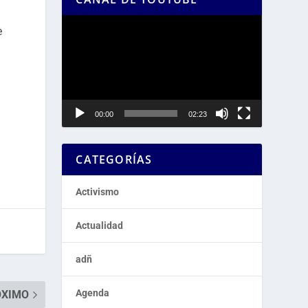
Reproductor
e
de
vídeo
00:00
02:23
CATEGORÍAS
Activismo
Actualidad
adñ
Agenda
ÓXIMO